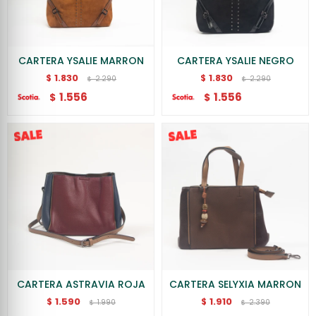
CARTERA YSALIE MARRON
CARTERA YSALIE NEGRO
1.830
1.830
$
$
2.290
2.290
$
$
1.556
1.556
$
$
CARTERA ASTRAVIA ROJA
CARTERA SELYXIA MARRON
1.590
1.910
$
$
1.990
2.390
$
$