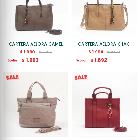
CARTERA AELORA CAMEL
CARTERA AELORA KHAKI
1.990
1.990
$
$
2.490
2.490
$
$
1.692
1.692
$
$