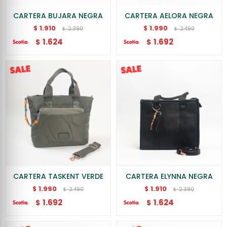
CARTERA BUJARA NEGRA
CARTERA AELORA NEGRA
1.910
1.990
$
$
2.390
2.490
$
$
1.624
1.692
$
$
CARTERA TASKENT VERDE
CARTERA ELYNNA NEGRA
1.990
1.910
$
$
2.490
2.390
$
$
1.692
1.624
$
$