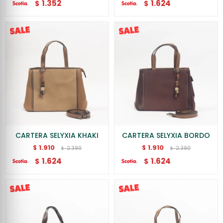
1.352
1.624
$
$
CARTERA SELYXIA KHAKI
CARTERA SELYXIA BORDO
1.910
1.910
$
$
2.390
2.390
$
$
1.624
1.624
$
$