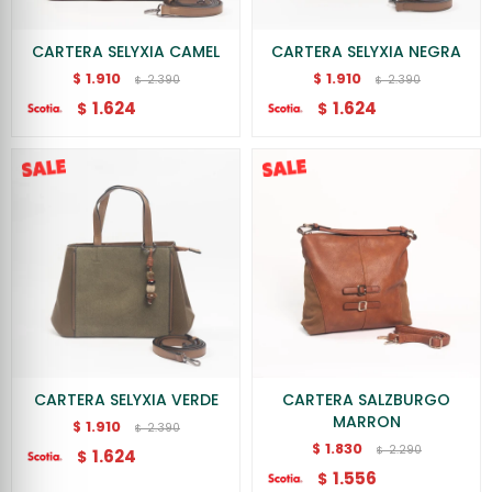
CARTERA SELYXIA CAMEL
CARTERA SELYXIA NEGRA
1.910
1.910
$
$
2.390
2.390
$
$
1.624
1.624
$
$
CARTERA SELYXIA VERDE
CARTERA SALZBURGO
MARRON
1.910
$
2.390
$
1.830
$
2.290
$
1.624
$
1.556
$