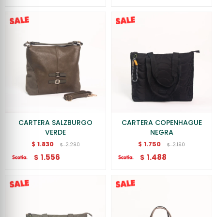
CARTERA SALZBURGO
CARTERA COPENHAGUE
VERDE
NEGRA
1.830
1.750
$
$
2.290
2.190
$
$
1.556
1.488
$
$