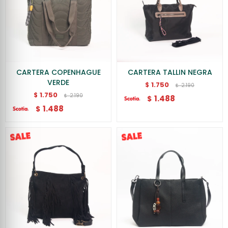
CARTERA COPENHAGUE
CARTERA TALLIN NEGRA
VERDE
1.750
$
2.190
$
1.750
$
2.190
$
1.488
$
1.488
$