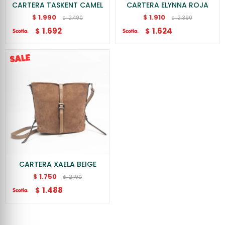
CARTERA TASKENT CAMEL
CARTERA ELYNNA ROJA
1.990
1.910
$
$
2.490
2.390
$
$
1.692
1.624
$
$
CARTERA XAELA BEIGE
1.750
$
2.190
$
1.488
$