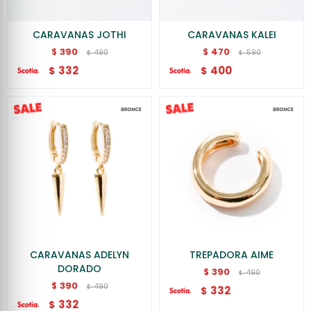
CARAVANAS JOTHI
CARAVANAS KALEI
390
470
$
$
490
590
$
$
332
400
$
$
CARAVANAS ADELYN
TREPADORA AIME
DORADO
390
$
490
$
390
$
490
$
332
$
332
$