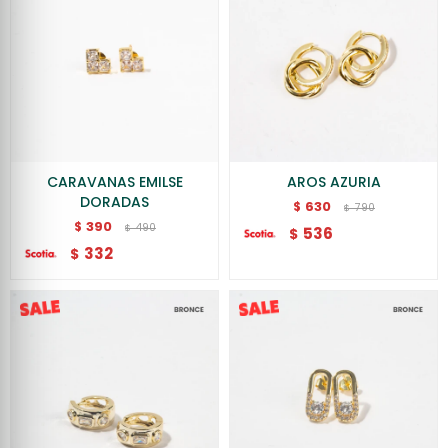
CARAVANAS EMILSE
AROS AZURIA
DORADAS
630
$
790
$
390
$
490
$
536
$
332
$