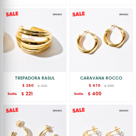
TREPADORA RASUL
CARAVANA ROCCO
260
470
$
$
320
590
$
$
221
400
$
$