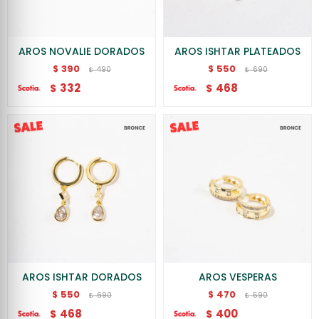
AROS NOVALIE DORADOS
AROS ISHTAR PLATEADOS
390
550
$
$
490
690
$
$
332
468
$
$
AROS ISHTAR DORADOS
AROS VESPERAS
550
470
$
$
690
590
$
$
468
400
$
$