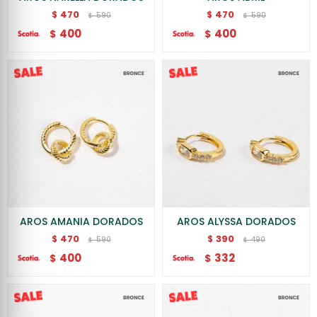
470
470
$
$
590
590
$
$
400
400
$
$
AROS AMANIA DORADOS
AROS ALYSSA DORADOS
470
390
$
$
590
490
$
$
400
332
$
$