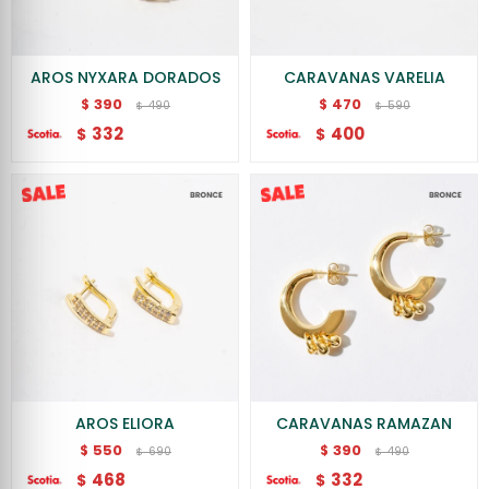
AROS NYXARA DORADOS
CARAVANAS VARELIA
390
470
$
$
490
590
$
$
332
400
$
$
AROS ELIORA
CARAVANAS RAMAZAN
550
390
$
$
690
490
$
$
468
332
$
$