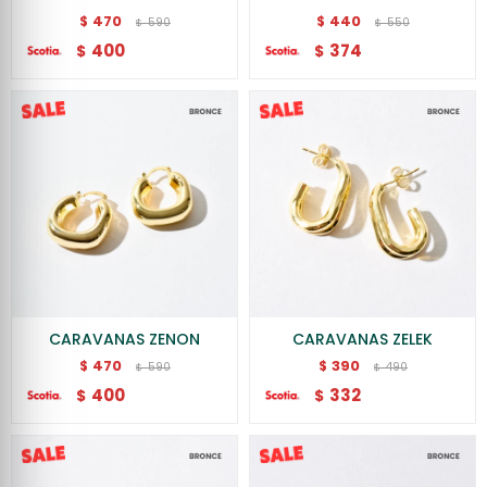
470
440
$
$
590
550
$
$
400
374
$
$
CARAVANAS ZENON
CARAVANAS ZELEK
470
390
$
$
590
490
$
$
400
332
$
$