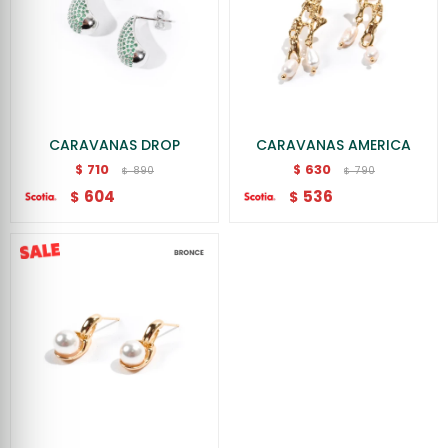
CARAVANAS DROP
CARAVANAS AMERICA
710
630
$
$
890
790
$
$
604
536
$
$