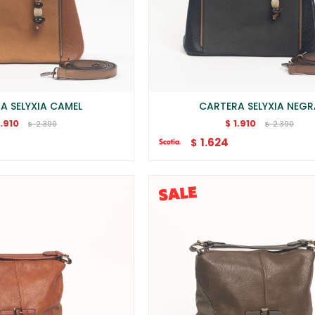
A SELYXIA CAMEL
CARTERA SELYXIA NEGR
1.910
1.910
$
2.390
2.390
$
$
1.624
$