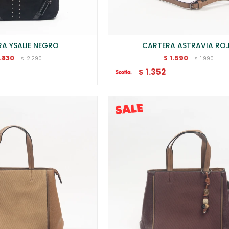
A YSALIE NEGRO
CARTERA ASTRAVIA RO
1.830
1.590
$
2.290
1.990
$
$
1.352
$