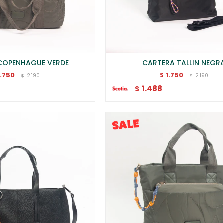
COPENHAGUE VERDE
CARTERA TALLIN NEGR
1.750
1.750
$
2.190
2.190
$
$
1.488
$