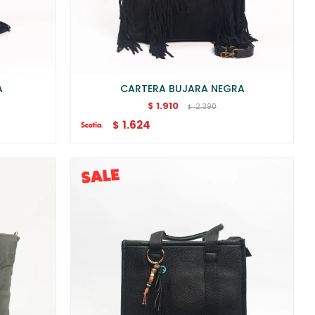
A
CARTERA BUJARA NEGRA
1.910
$
2.390
$
1.624
$