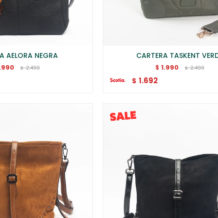
A AELORA NEGRA
CARTERA TASKENT VER
1.990
1.990
$
2.490
2.490
$
$
1.692
$