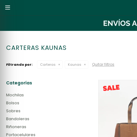

CARTERAS KAUNAS
Quitar filtros
Filtrando por:
Carteras
Kaunas
Categorías
Mochilas
Bolsos
Sobres
Bandoleras
Riñoneras
Portacelulares