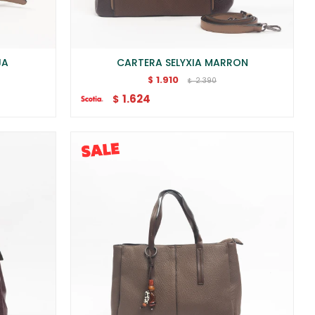
JA
CARTERA SELYXIA MARRON
1.910
$
2.390
$
1.624
$