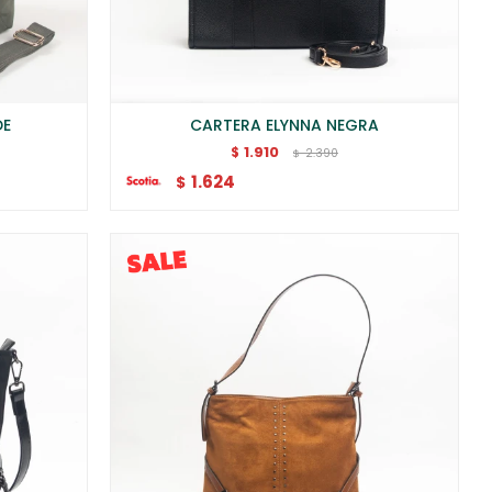
DE
CARTERA ELYNNA NEGRA
1.910
$
2.390
$
1.624
$