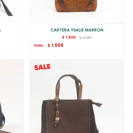
A
CARTERA YSALIE MARRON
1.830
$
2.290
$
1.556
$