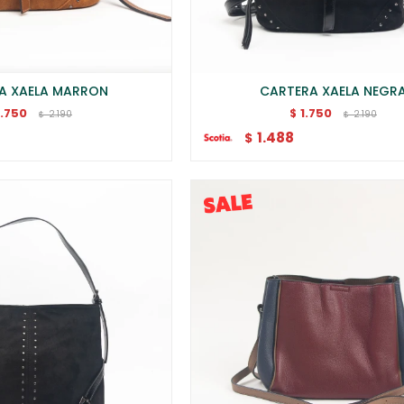
A XAELA MARRON
CARTERA XAELA NEGR
1.750
1.750
$
2.190
2.190
$
$
1.488
$