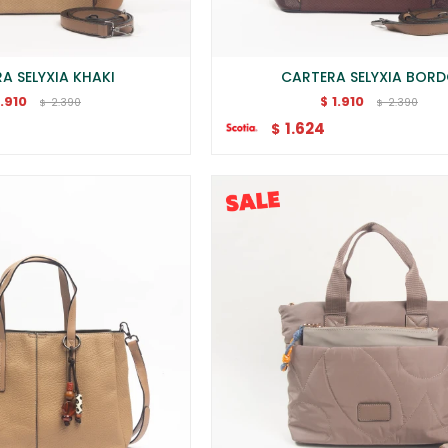
A SELYXIA KHAKI
CARTERA SELYXIA BOR
1.910
1.910
$
2.390
2.390
$
$
1.624
$