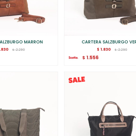
SALZBURGO MARRON
CARTERA SALZBURGO VE
1.830
1.830
$
2.290
2.290
$
$
1.556
$