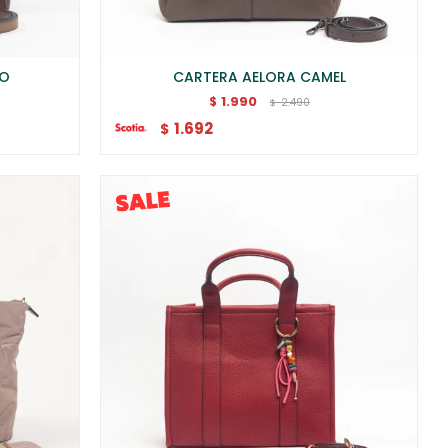
DO
CARTERA AELORA CAMEL
1.990
$
2.490
$
1.692
$