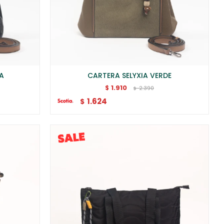
A
CARTERA SELYXIA VERDE
1.910
$
2.390
$
1.624
$